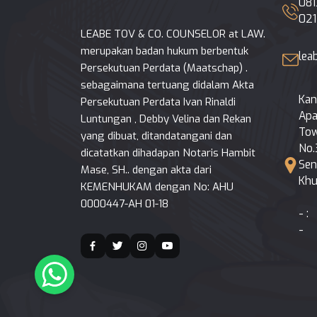
08
02
LEABE TOV & CO. COUNSELOR at LAW.
merupakan badan hukum berbentuk
lea
Persekutuan Perdata (Maatschap) .
sebagaimana tertuang didalam Akta
Kan
Persekutuan Perdata Ivan Rinaldi
Apa
Luntungan , Debby Velina dan Rekan
Tow
yang dibuat, ditandatangani dan
No.
dicatatkan dihadapan Notaris Hambit
Sen
Mase, SH.. dengan akta dari
Khu
KEMENHUKAM dengan No: AHU
0000447-AH 01-18
- :
-