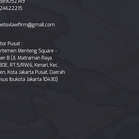
1389052749
124622215
betovlawfirm@gmail.com
tor Pusat :
rtemen Menteng Square -
er B (Jl. Matraman Raya
30E, RT.5/RW.6, Kenari, Kec.
en, Kota Jakarta Pusat, Daerah
sus Ibukota Jakarta 10430)